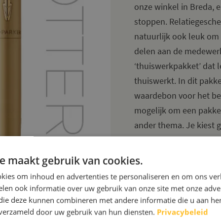
onze winkel in Breda, e
stoppen. Relatiegesch
natuurlijk ook leuk om 
delen aan de medewerker
‘thuiswerkpakket’ dat 
thuiswerkt. In dit pakk
waardebon voor het beki
mogelijk om een pakke
ander thema. Je kiest
cadeaus
uit en laat ze 
sporttas. Deze zijn verk
e maakt gebruik van cookies.
kunnen bedrukt of geb
kies om inhoud en advertenties te personaliseren en om ons ver
afbeelding.
len ook informatie over uw gebruik van onze site met onze adver
 die deze kunnen combineren met andere informatie die u aan hen
n verzameld door uw gebruik van hun diensten.
Privacybeleid