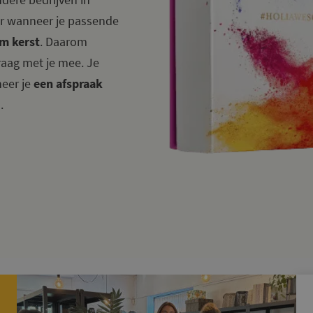
er wanneer je passende
m kerst
. Daarom
aag met je mee. Je
neer je
een afspraak
2
.