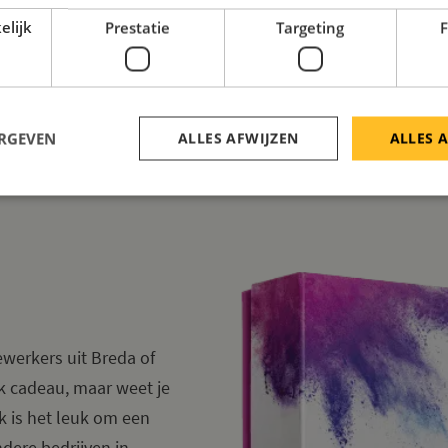
elijk
Prestatie
Targeting
F
ERGEVEN
ALLES AFWIJZEN
ALLES 
ewerkers uit Breda of
k cadeau, maar weet je
k is het leuk om een
ndere bedrijven in