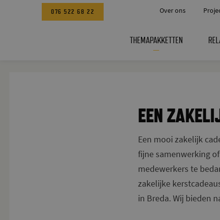
Over ons
Proje
076 522 68 22
THEMAPAKKETTEN
REL
EEN ZAKELI
Een mooi zakelijk cad
fijne samenwerking of 
medewerkers te bedank
zakelijke kerstcadeaus
in Breda. Wij bieden 