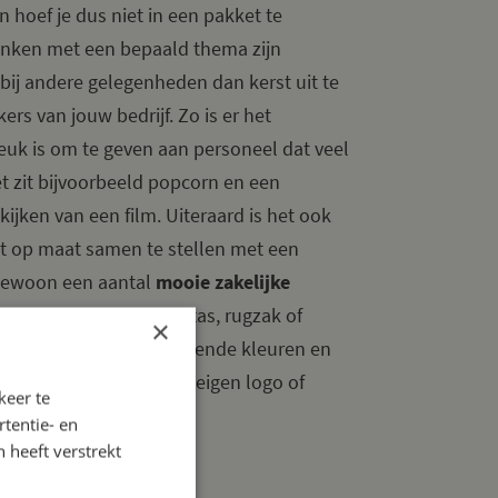
n hoef je dus niet in een pakket te
enken met een bepaald thema zijn
bij andere gelegenheden dan kerst uit te
s van jouw bedrijf. Zo is er het
leuk is om te geven aan personeel dat veel
et zit bijvoorbeeld popcorn en een
jken van een film. Uiteraard is het ook
t op maat samen te stellen met een
 gewoon een aantal
mooie zakelijke
verpakken in een leuke tas, rugzak of
×
rijgbaar in veel verschillende kleuren en
orduurd worden met je eigen logo of
keer te
tentie- en
 heeft verstrekt