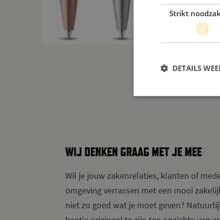
Strikt noodzak
DETAILS WE
WIJ DENKEN GRAAG MET JE MEE
Wil je jouw zakenrelaties, klanten of med
omgeving verrassen met een mooi zakelij
niet zo goed wat je moet geven? Natuurlij
beetje origineel te zijn ten opzichte van a