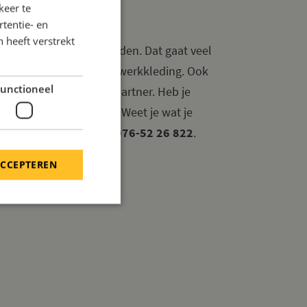
keer te
GA’S
tentie- en
 heeft verstrekt
om je collega’s te verblijden. Dat gaat veel
praktische items, zoals werkkleding. Ook
unctioneel
pakketten
zijn wij jouw partner. Heb je
ortfolio
voor inspiratie. Weet je wat je
 met ons op. Bel naar
076-52 26 822
.
ACCEPTEREN