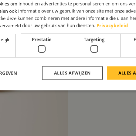
kies om inhoud en advertenties te personaliseren en om ons ver
VERBLIJD JE COLLE
len ook informatie over uw gebruik van onze site met onze adver
 die deze kunnen combineren met andere informatie die u aan hen
Wij staan voor je klaar 
n verzameld door uw gebruik van hun diensten.
Privacybeleid
verder dan uitsluitend 
elijk
Prestatie
Targeting
F
voor
de leukste kerst
interesse? Bekijk
ons p
wilt? Neem dan contact
ERGEVEN
ALLES AFWIJZEN
ALLES 