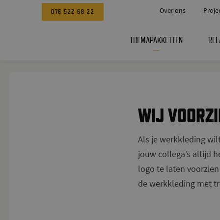
Over ons
Proje
076 522 68 22
THEMAPAKKETTEN
REL
WIJ VOORZI
Als je werkkleding wil
jouw collega’s altijd 
logo te laten voorzien
de werkkleding met tr