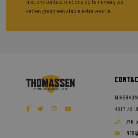
niet om contact met ons op te nemen; we
zetten graag een stapje extra voor je.
CONTA
MINERVUM
4817 ZD 
076 
INFO