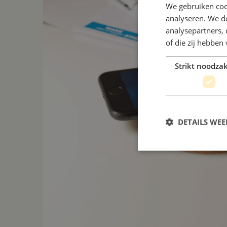
We gebruiken coo
analyseren. We de
analysepartners,
of die zij hebbe
Strikt noodzak
DETAILS WE