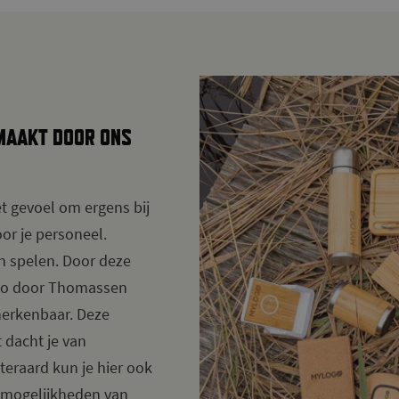
MAAKT DOOR ONS
et gevoel om ergens bij
oor je personeel.
in spelen. Door deze
ogo door Thomassen
 herkenbaar. Deze
t dacht je van
iteraard kun je hier ook
e mogelijkheden van