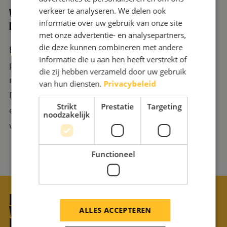
verkeer te analyseren. We delen ook
VERTROUW OP ONZE DIENSTEN VOOR DE MOOISTE
informatie over uw gebruik van onze site
RELATIEGESCHENKEN
met onze advertentie- en analysepartners,
die deze kunnen combineren met andere
Bel onze winkel in Breda via
076-52 26 822
om
informatie die u aan hen heeft verstrekt of
pennen met jouw logo te bestellen. Wil je een ander
die zij hebben verzameld door uw gebruik
relatiegeschenk, maar weet je nog niet precies wat?
van hun diensten.
Privacybeleid
Doe dan inspiratie op in
ons portfolio
of vraag onze
Strikt
Prestatie
Targeting
experts om hulp. Wij helpen je graag met het vinden
noodzakelijk
van giften die perfect passen bij jouw bedrijf.
Functioneel
HULP NODIG?
WIJ HELPEN GRAAG
ALLES ACCEPTEREN
MET KIEZEN