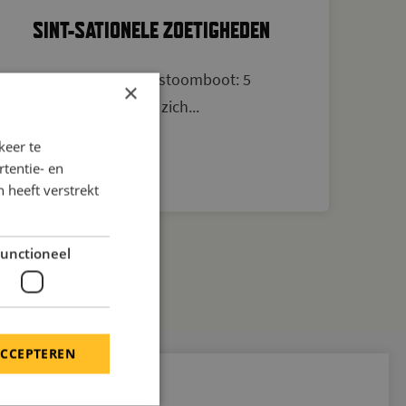
SINT-SATIONELE ZOETIGHEDEN
Zie ginds komt de stoomboot: 5
×
december komt in zich...
keer te
tentie- en
 heeft verstrekt
unctioneel
ACCEPTEREN