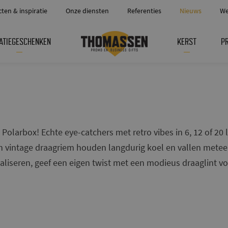
cten & inspiratie
Onze diensten
Referenties
Nieuws
We
ATIEGESCHENKEN
KERST
P
olarbox! Echte eye-catchers met retro vibes in 6, 12 of 20 
n vintage draagriem houden langdurig koel en vallen metee
naliseren, geef een eigen twist met een modieus draaglint v