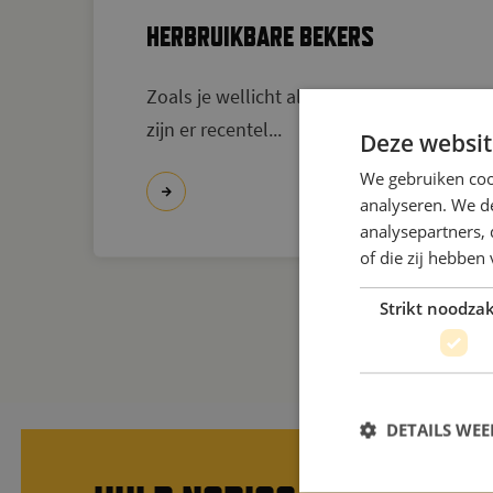
HERBRUIKBARE BEKERS
Zoals je wellicht al hebt vernomen,
zijn er recentel...
Deze websit
We gebruiken coo
analyseren. We de
analysepartners,
of die zij hebbe
Strikt noodzak
BEKIJK AL HET
DETAILS WE