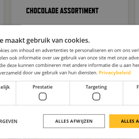
CHOCOLADE ASSORTIMENT
Maak kennis met onze bijzondere
chocolade concepten!
e maakt gebruik van cookies.
kies om inhoud en advertenties te personaliseren en om ons ver
len ook informatie over uw gebruik van onze site met onze adver
 die deze kunnen combineren met andere informatie die u aan hen
n verzameld door uw gebruik van hun diensten.
Privacybeleid
elijk
Prestatie
Targeting
F
 NIEUWS
ERGEVEN
ALLES AFWIJZEN
ALLES 