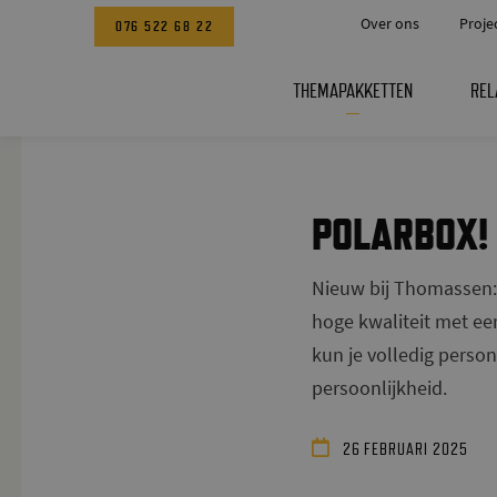
Over ons
Proje
076 522 68 22
THEMAPAKKETTEN
REL
POLARBOX!
Nieuw bij Thomassen: P
hoge kwaliteit met ee
kun je volledig perso
persoonlijkheid.
26 FEBRUARI 2025