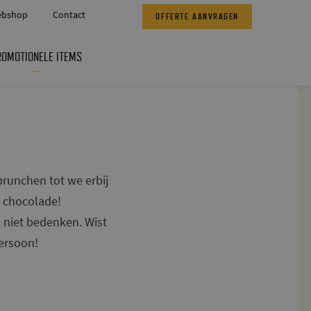
bshop
Contact
OFFERTE AANVRAGEN
ROMOTIONELE ITEMS
brunchen tot we erbij
n chocolade!
 niet bedenken. Wist
ersoon!