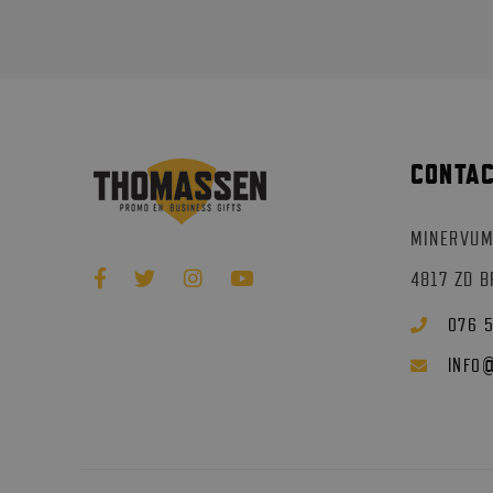
CONTA
MINERVUM
4817 ZD 
076 
INFO