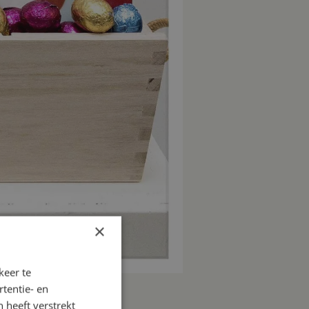
×
keer te
tentie- en
 heeft verstrekt