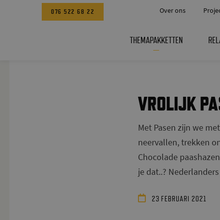
Over ons
Proje
076 522 68 22
THEMAPAKKETTEN
REL
VROLIJK PA
Met Pasen zijn we met
neervallen, trekken o
Chocolade paashazen, 
je dat..? Nederlander
23 FEBRUARI 2021