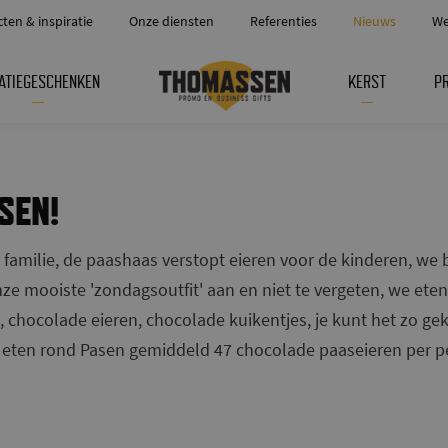
cten & inspiratie
Onze diensten
Referenties
Nieuws
We
ATIEGESCHENKEN
KERST
P
SEN!
 familie, de paashaas verstopt eieren voor de kinderen, we 
nze mooiste 'zondagsoutfit' aan en niet te vergeten, we ete
chocolade eieren, chocolade kuikentjes, je kunt het zo gek
s eten rond Pasen gemiddeld 47 chocolade paaseieren per p