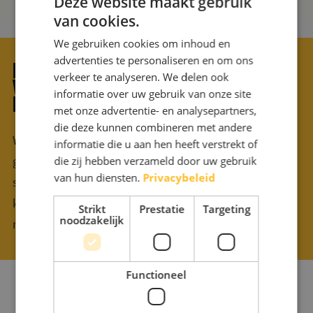
Deze website maakt gebruik
van cookies.
We gebruiken cookies om inhoud en
advertenties te personaliseren en om ons
HULP NODIG?
verkeer te analyseren. We delen ook
WIJ HELPEN GRAAG
informatie over uw gebruik van onze site
MET KIEZEN
met onze advertentie- en analysepartners,
die deze kunnen combineren met andere
We staan altijd voor je klaar om samen op zoek te
informatie die u aan hen heeft verstrekt of
gaan naar de perfecte gift. Zeker wanneer je een
die zij hebben verzameld door uw gebruik
van hun diensten.
Privacybeleid
strakke deadline hebt kan advies goed van pas
komen. Aarzel daarom niet om contact met ons op te
Strikt
Prestatie
Targeting
noodzakelijk
nemen; we zetten graag een stapje extra voor je.
Functioneel