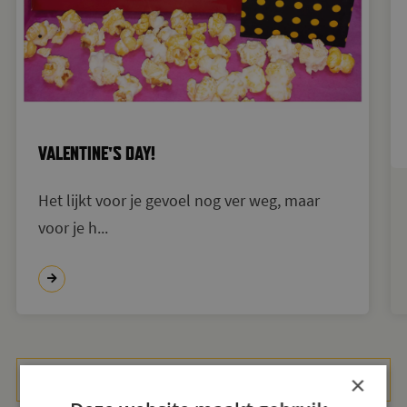
VALENTINE'S DAY!
Het lijkt voor je gevoel nog ver weg, maar
voor je h...
BEKIJK AL HET NIEUWS
×